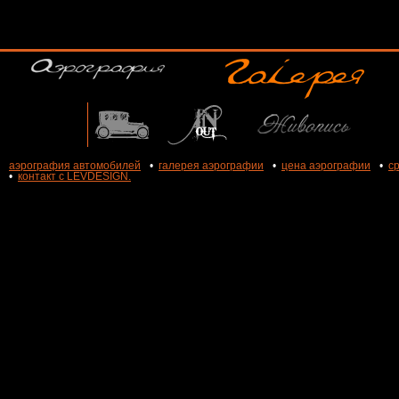
аэрография автомобилей
•
галерея аэрографии
•
цена аэрографии
•
с
•
контакт с LEVDESIGN.