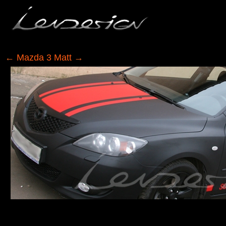
←
Mazda 3 Matt
→