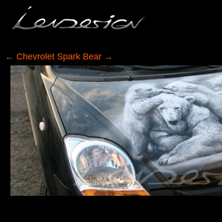
←
Chevrolet Spark Bear
→