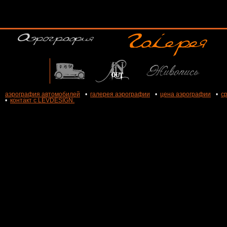
аэрография автомобилей
•
галерея аэрографии
•
цена аэрографии
•
с
•
контакт с LEVDESIGN.