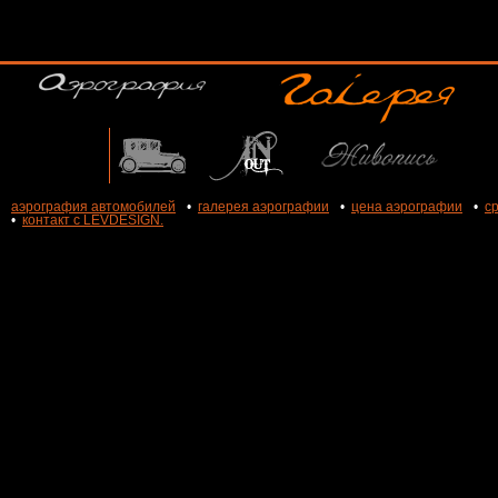
аэрография автомобилей
•
галерея аэрографии
•
цена аэрографии
•
с
•
контакт с LEVDESIGN.