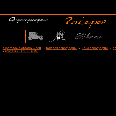
аэрография автомобилей
•
галерея аэрографии
•
цена аэрографии
•
с
•
контакт с LEVDESIGN.