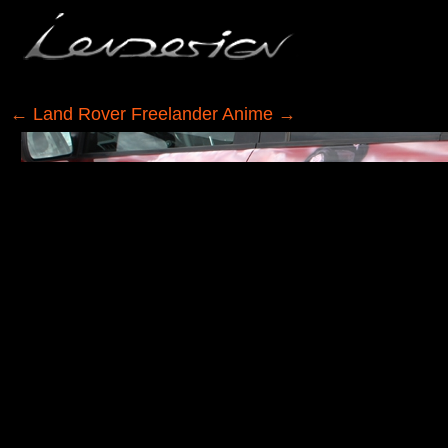
←
Land Rover Freelander Anime
→